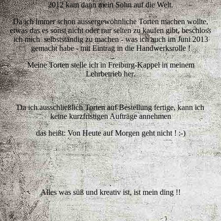
2012 kam dann mein Sohn auf die Welt.
Da ich immer schon aussergewöhnliche Torten machen wollte,
etwas das es sonst nicht oder nur selten zu kaufen gibt, beschloss
ich mich selbstständig zu machen - was ich auch im Juni 2013
gemacht habe - mit Eintrag in die Handwerksrolle !
Meine Torten stelle ich in Freiburg-Kappel in meinem
Lehrbetrieb her.
Da ich ausschließlich Torten auf Bestellung fertige, kann ich
keine kurzfristigen Aufträge annehmen
das heißt: Von Heute auf Morgen geht nicht ! :-)
.
Alles was süß und kreativ ist, ist mein ding !!