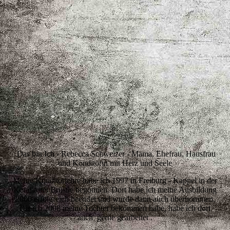
_MGL4415
Das bin Ich - Rebecca Schweizer - Mama, Ehefrau, Hausfrau
und Konditorin mit Herz und Seele
Meine Konditorlehre habe ich 1997 in Freiburg - Kappel in der
Konditorei Brüstle begonnen. Dort habe ich meine Ausbildung
2000 erfolgreich beendet und wurde dann auch übernommen.
Bis ich 2008 meine Tochter bekommen habe, habe ich dort
auch gerne gearbeitet .