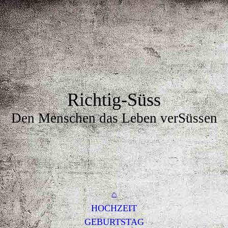
Richtig-Süss
Den Menschen das Leben verSüssen
⌂
HOCHZEIT
GEBURTSTAG