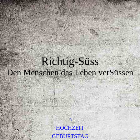
Richtig-Süss
Den Menschen das Leben verSüssen
⌂
HOCHZEIT
GEBURTSTAG