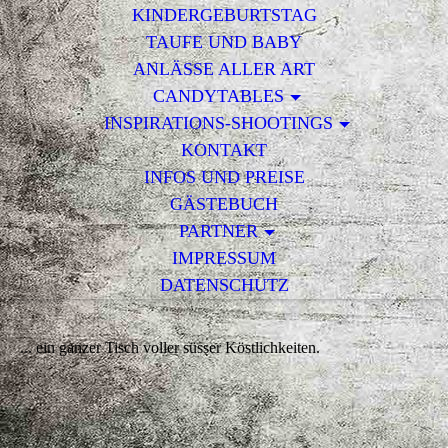
KINDERGEBURTSTAG
TAUFE UND BABY
ANLÄSSE ALLER ART
CANDYTABLES
INSPIRATIONS-SHOOTINGS
KONTAKT
INFOS UND PREISE
GÄSTEBUCH
PARTNER
IMPRESSUM
DATENSCHUTZ
... ein ganzer Tisch voller süsser Köstlichkeiten.