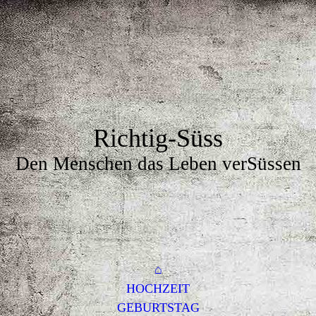
Richtig-Süss
Den Menschen das Leben verSüssen
⌂
HOCHZEIT
GEBURTSTAG