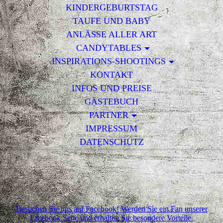
KINDERGEBURTSTAG
TAUFE UND BABY
ANLÄSSE ALLER ART
CANDYTABLES
INSPIRATIONS-SHOOTINGS
KONTAKT
INFOS UND PREISE
GÄSTEBUCH
PARTNER
IMPRESSUM
DATENSCHUTZ
Besuchen Sie uns auf Facebook! Werden Sie ein Fan unserer
Facebook Seite und erhalten Sie besondere Vorteile.