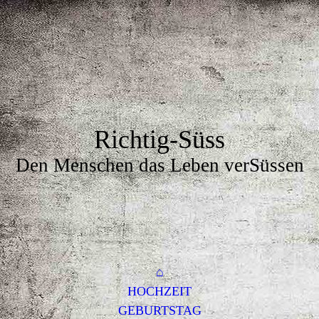
Richtig-Süss
Den Menschen das Leben verSüssen
⌂
HOCHZEIT
GEBURTSTAG