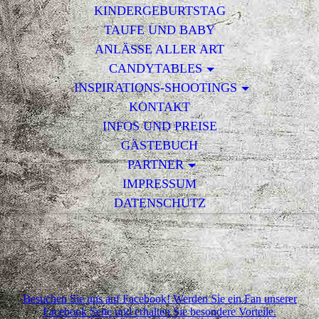
KINDERGEBURTSTAG
TAUFE UND BABY
ANLÄSSE ALLER ART
CANDYTABLES
INSPIRATIONS-SHOOTINGS
KONTAKT
INFOS UND PREISE
GÄSTEBUCH
PARTNER
IMPRESSUM
DATENSCHUTZ
Besuchen Sie uns auf Facebook! Werden Sie ein Fan unserer
Facebook Seite und erhalten Sie besondere Vorteile.